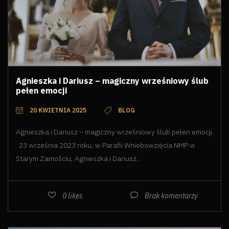
Agnieszka i Dariusz – magiczny wrześniowy ślub
pełen emocji
20 KWIETNIA 2025
BLOG
Agnieszka i Dariusz – magiczny wrześniowy ślub pełen emocji
23 września 2023 roku, w Parafii Wniebowzięcia NMP w
Starym Zamościu, Agnieszka i Dariusz...
0
likes
Brak komentarzy