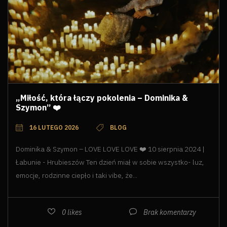
„Miłość, która łączy pokolenia – Dominika &
Szymon” ❤️
16 LUTEGO 2026
BLOG
Dominika & Szymon – LOVE LOVE LOVE ❤️ 10 sierpnia 2024 |
Łabunie - Hrubieszów Ten dzień miał w sobie wszystko- luz,
emocje, rodzinne ciepło i taki vibe, że...
0
likes
Brak komentarzy