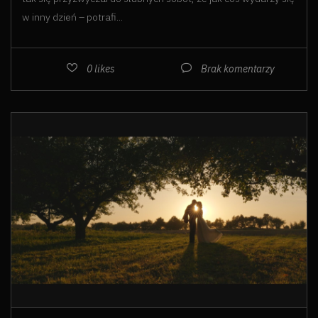
w inny dzień – potrafi...
0
likes
Brak komentarzy