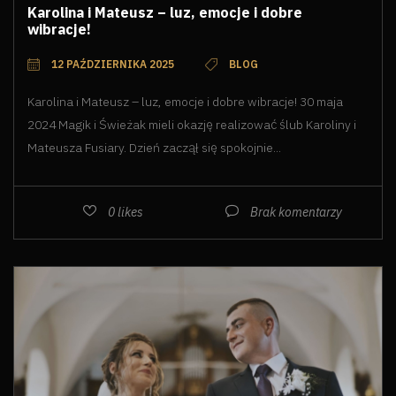
Karolina i Mateusz – luz, emocje i dobre
wibracje!
12 PAŹDZIERNIKA 2025
BLOG
Karolina i Mateusz – luz, emocje i dobre wibracje! 30 maja
2024 Magik i Świeżak mieli okazję realizować ślub Karoliny i
Mateusza Fusiary. Dzień zaczął się spokojnie...
0
likes
Brak komentarzy