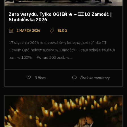
Zero wstydu. Tylko OGIEŃ 🔥 – III LO Zamość |
Studniówka 2026
2 MARCA 2026
BLOG
17 stycznia 2026 realizowaliśmy kolejną „setkę” dla III
Liceum Ogólnokształcące w Zamościu – cała szkoła zaufała
nam w 100%. Ponad 300 osób w...
0
likes
Brak komentarzy