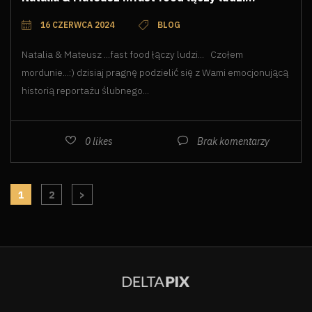
16 CZERWCA 2024
BLOG
Natalia & Mateusz ...fast food łączy ludzi... Czołem
mordunie...:) dzisiaj pragnę podzielić się z Wami emocjonującą
historią reportażu ślubnego...
0
likes
Brak komentarzy
1
2
>