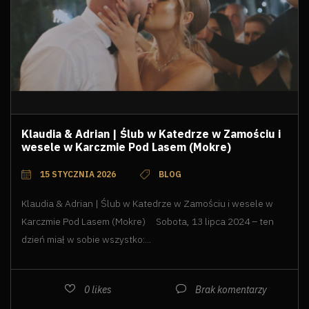
Klaudia & Adrian | Ślub w Katedrze w Zamościu i
wesele w Karczmie Pod Lasem (Mokre)
15 STYCZNIA 2026
BLOG
Klaudia & Adrian | Ślub w Katedrze w Zamościu i wesele w
Karczmie Pod Lasem (Mokre) Sobota, 13 lipca 2024 – ten
dzień miał w sobie wszystko:...
0
likes
Brak komentarzy