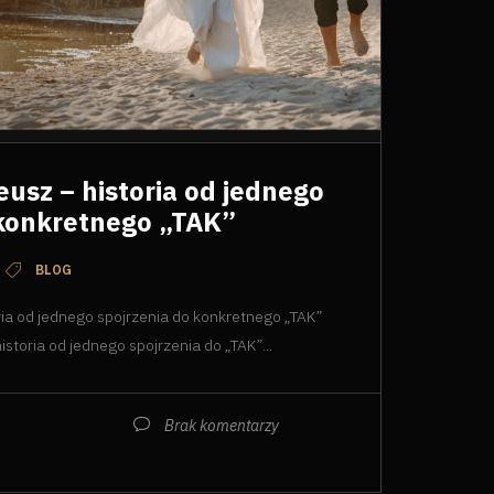
usz – historia od jednego
 konkretnego „TAK”
BLOG
ria od jednego spojrzenia do konkretnego „TAK”
toria od jednego spojrzenia do „TAK”...
Brak komentarzy