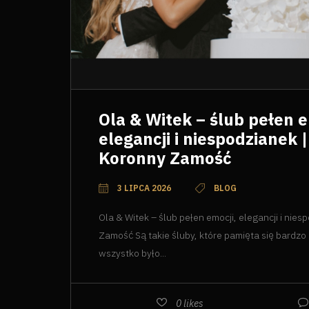
Ola & Witek – ślub pełen e
elegancji i niespodzianek 
Koronny Zamość
3 LIPCA 2026
BLOG
Ola & Witek – ślub pełen emocji, elegancji i nies
Zamość Są takie śluby, które pamięta się bardzo 
wszystko było...
0
likes