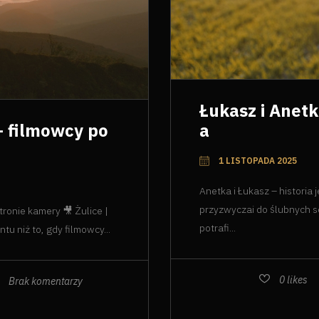
Łukasz i Anetk
– filmowcy po
a
1 LISTOPADA 2025
Anetka i Łukasz – histori
przyzwyczai do ślubnych so
tronie kamery 🎥 Żulice |
potrafi...
 niż to, gdy filmowcy...
0
likes
Brak komentarzy