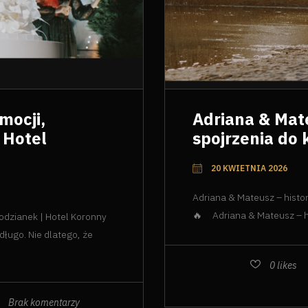
mocji,
Adriana & Mate
| Hotel
spojrzenia do
20 KWIETNIA 2026
Adriana & Mateusz – histo
🔥 Adriana & Mateusz – his
podzianek | Hotel Koronny
długo. Nie dlatego, że
0
likes
Brak komentarzy