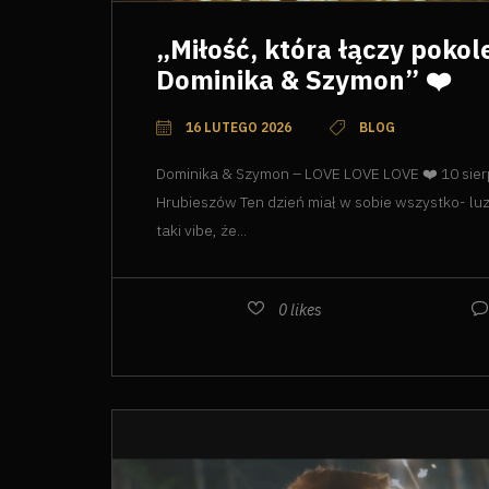
„Miłość, która łączy pokol
Dominika & Szymon” ❤️
16 LUTEGO 2026
BLOG
Dominika & Szymon – LOVE LOVE LOVE ❤️ 10 sierp
Hrubieszów Ten dzień miał w sobie wszystko- luz,
taki vibe, że...
0
likes