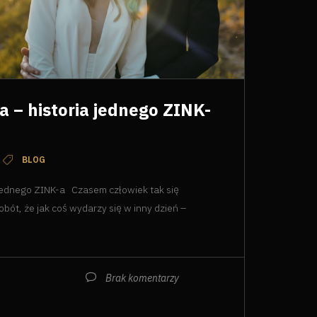
a – historia jednego ZINK-
BLOG
a jednego ZINK-a Czasem człowiek tak się
bót, że jak coś wydarzy się w inny dzień –
Brak komentarzy