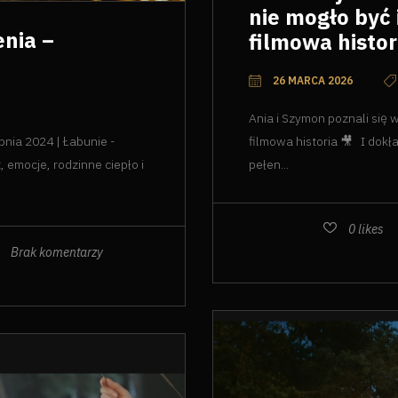
nie mogło być 
enia –
filmowa histor
26 MARCA 2026
Ania i Szymon poznali się w
nia 2024 | Łabunie -
filmowa historia 🎥 I dokła
 emocje, rodzinne ciepło i
pełen...
0
likes
Brak komentarzy