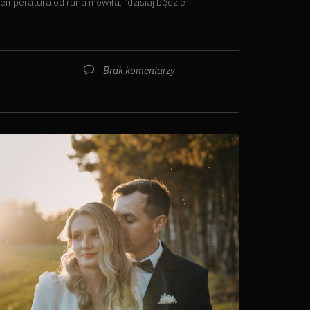
 temperatura od rana mówiła: “dzisiaj będzie
Brak komentarzy