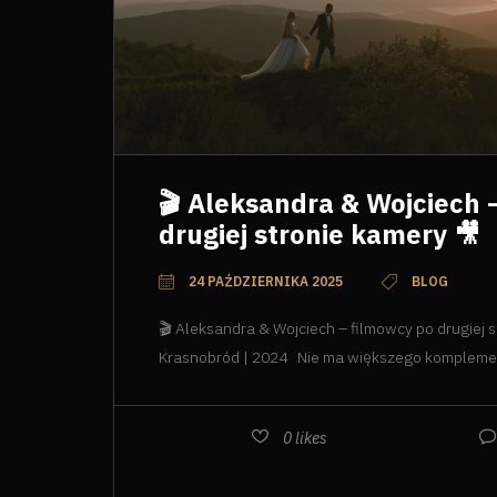
🎬 Aleksandra & Wojciech 
drugiej stronie kamery 🎥
24 PAŹDZIERNIKA 2025
BLOG
🎬 Aleksandra & Wojciech – filmowcy po drugiej s
Krasnobród | 2024 Nie ma większego komplementu
0
likes