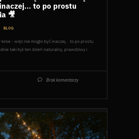
inaczej… to po prostu
ia 🎥
BLOG
 kinie - więc nie mogło być inaczej… to po prostu
dnie taki był ten dzień naturalny, prawdziwy i
Brak komentarzy