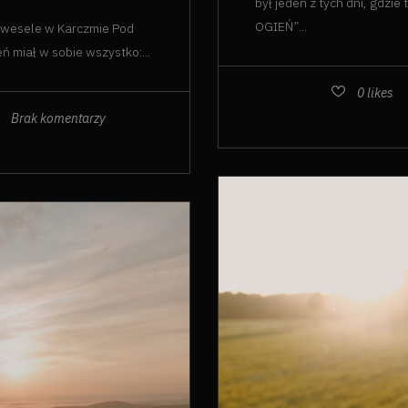
był jeden z tych dni, gdzie
OGIEŃ”...
i wesele w Karczmie Pod
 miał w sobie wszystko:...
0
likes
Brak komentarzy