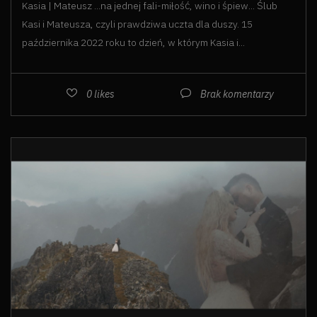
Kasia | Mateusz ...na jednej fali-miłość, wino i śpiew... Ślub
Kasi i Mateusza, czyli prawdziwa uczta dla duszy. 15
października 2022 roku to dzień, w którym Kasia i...
0
likes
Brak komentarzy