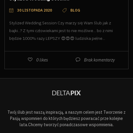
30 LISTOPADA 2020
BLOG
Stylized Wedding Session Czy marzy się Wam ślub jak z
bajki...? Z tymi człowiekami jest to nie możliwe... bo z nimi
będzie 1000% razy LEPSZY 😍😍😍 ludziska pełne...
0
likes
Brak komentarzy
Twój ślub jest naszą inspiracją, a naszym celem jest Tworzenie z
Pasją wspomnień do których będziesz powracać prze kolejne
lata.Chcemy tworzyć ponadczasowe wspomnienia.