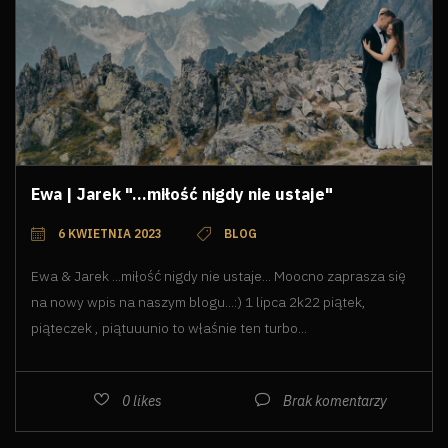
Ewa | Jarek "...miłość nigdy nie ustaje"
6 KWIETNIA 2023
BLOG
Ewa & Jarek ...miłość nigdy nie ustaje... Moocno zaprasza się
na nowy wpis na naszym blogu...:) 1 lipca 2k22 piątek,
piąteczek , piątuuunio to właśnie ten turbo...
0
likes
Brak komentarzy