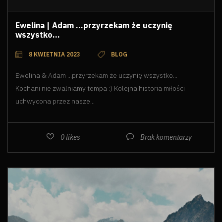
Ewelina | Adam ...przyrzekam że uczynię
wszystko...
8 KWIETNIA 2023
BLOG
Ewelina & Adam ...przyrzekam że uczynię wszystko...
Kochani nie zwalniamy tempa :) Kolejna historia miłości
uchwycona przez nasze...
0
likes
Brak komentarzy