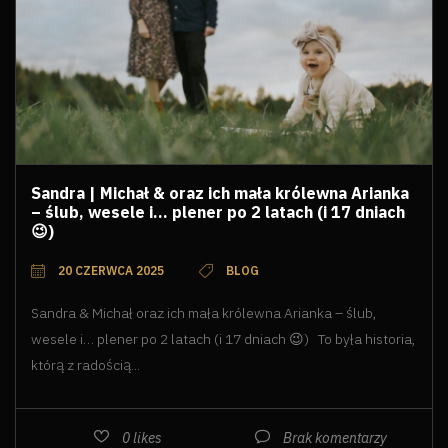
Sandra | Michał & oraz ich mała królewna Arianka
– ślub, wesele i… plener po 2 latach (i 17 dniach
😉)
20 CZERWCA 2025
BLOG
Sandra & Michał oraz ich mała królewna Arianka – ślub,
wesele i… plener po 2 latach (i 17 dniach 😉) To była historia,
którą z radością...
0
likes
Brak komentarzy