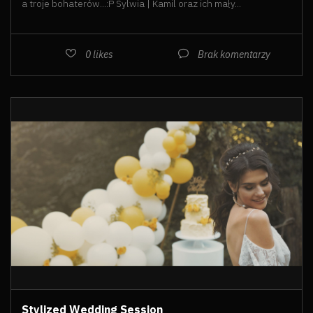
a troje bohaterów...:P Sylwia | Kamil oraz ich mały...
0
likes
Brak komentarzy
Stylized Wedding Session