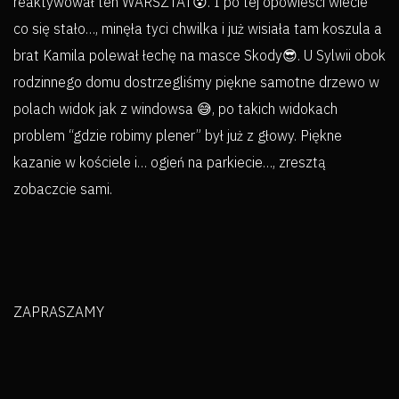
reaktywował ten WARSZTAT😮. I po tej opowieści wiecie
co się stało…, minęła tyci chwilka i już wisiała tam koszula a
brat Kamila polewał łechę na masce Skody😎. U Sylwii obok
rodzinnego domu dostrzegliśmy piękne samotne drzewo w
polach widok jak z windowsa 😅, po takich widokach
problem “gdzie robimy plener” był już z głowy. Piękne
kazanie w kościele i… ogień na parkiecie…, zresztą
zobaczcie sami.
ZAPRASZAMY