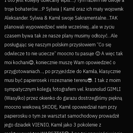
I oto jest kolejny obiecany wpis…:) Tym razem nie dwoje a
troje bohaterów…:P Sylwia | Kamil oraz ich mały wojownik
Aleksander. Sylwia & Kamil swoje Sakramentalne…TAK
planowali wypowiedzieć wiele wcześniej…ale w życiu
czasem bywa tak że nasze plany musimy odłożyć…Ale
posługując się naszym polskim przysłowiem “Co się
odwlecze to nie uciecze” moocno tu pasuje 🙂 A więc tak
moi kochani😉, koniecznie muszę Wam opowiedzieć o
przygotowaniach…, po przyjeździe do Kamila, klasycznie
musi być papierosek i rozeznanie terenu😎. I tak z moim
sympatycznym kolegą fotografem vel. krasnolud GIMLI
(Wasylko) przez okienko do garażu dostrzegliśmy piękną
moocno wiekową SKODĘ, Kamil opowiedział nam przy
papierosku o tym że warsztat samochodowy prowadził
jego dziadek VIENIO, Kamil jako 3 pokolenie z