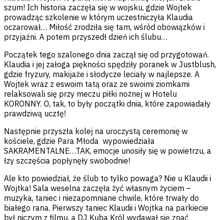
szum! Ich historia zaczęła się w wojsku, gdzie Wojtek
prowadząc szkolenie w którym uczestniczyła Klaudia
oczarował… Miłość zrodziła się tam, wśród obowiązków i
przyjaźni. A potem przyszedł dzień ich ślubu…
Początek tego szalonego dnia zaczął się od przygotowań.
Klaudia i jej załoga piękności spędziły poranek w Justblush,
gdzie fryzury, makijaże i słodycze leciały w najlepsze. A
Wojtek wraz z eswoim tatą oraz ze swoimi ziomkami
relaksowali się przy meczu piłki nożnej w Hotelu
KORONNY. O, tak, to były początki dnia, które zapowiadały
prawdziwą ucztę!
Następnie przyszła kolej na uroczystą ceremonię w
kościele, gdzie Para Młoda wypowiedziała
SAKRAMENTALNE…TAK, emocje unosiły się w powietrzu, a
łzy szczęścia popłynęły swobodnie!
Ale kto powiedział, że ślub to tylko powaga? Nie u Klaudii i
Wojtka! Sala weselna zaczęła żyć własnym życiem –
muzyka, taniec i niezapomniane chwile, które trwały do
białego rana. Pierwszy taniec Klaudii i Wojtka na parkiecie
był niczym z filmu, a DJ Kuba Król wydawał się znać