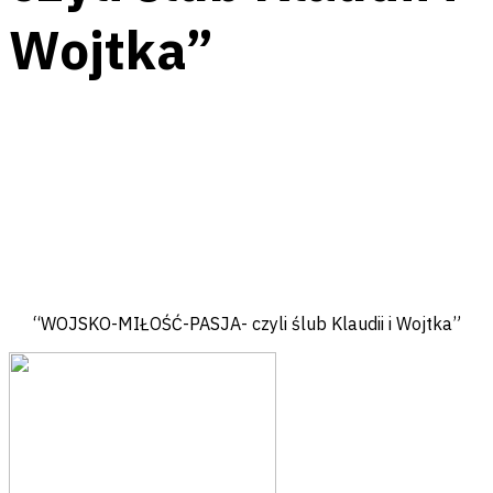
Wojtka”
Facebook
Messenger
Twitter
Pinterest
Email
“WOJSKO-MIŁOŚĆ-PASJA- czyli ślub Klaudii i Wojtka”