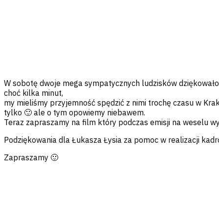
Facebook
Messenger
Twitter
Pinterest
Email
W sobotę dwoje mega sympatycznych ludzisków dziękowało s
choć kilka minut,
my mieliśmy przyjemność spędzić z nimi trochę czasu w Krako
tylko 🙂 ale o tym opowiemy niebawem.
Teraz zapraszamy na film który podczas emisji na weselu wy
Podziękowania dla Łukasza Łysia za pomoc w realizacji kadr
Zapraszamy 🙂