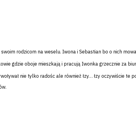
woim rodzicom na weselu. Iwona i Sebastian bo o nich mowa
wie gdzie oboje mieszkają i pracują Iwonka grzecznie za biur
woływał nie tylko radośc ale również łzy… łzy oczywiście te 
ów.