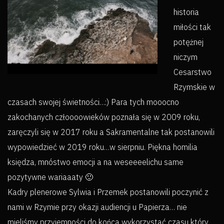
historia
miłości tak
potężnej
niczym
Cesarstwo
Rzymskie w
czasach swojej świetności…:) Para tych mooocno
zakochanych człoooowieków poznała się w 2009 roku,
zaręczyli się w 2017 roku a Sakramentalne tak postanowili
wypowiedzieć w 2019 roku…w sierpniu. Piękna homilia
księdza, mnóstwo emocji a na weseeeelichu same
pozytywne wariaaaty 🙂
Kadry plenerowe Sylwia i Przemek postanowili poczynić z
nami w Rzymie przy okazji audiencji u Papierza… nie
mieliśmy przyjemności do końca wykorzystać czasu który