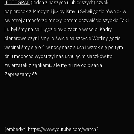
FOTOGRAF
(jeden z naszych ulubieńszych) szybki
papierosek z Młodym i już byliśmy u Sylwii gdzie również w
świetnej atmosferze minęły, potem oczywiście szybkie Tak i
już byliśmy na sali…gdzie było zacnie wesoło. Kadry
plenerowe czyniliśmy o świcie na szcycie Wetliny gdzie
wspinaliśmy się o 1 w nocy nasz słuch i wzrok się po tym
dniu mooocno wyostrzył nasłuchując misiaczków itp
zwierzątek z ząbkami…ale my tu nie od pisania
Zapraszamy 🙂
[embedyt] https://www.youtube.com/watch?