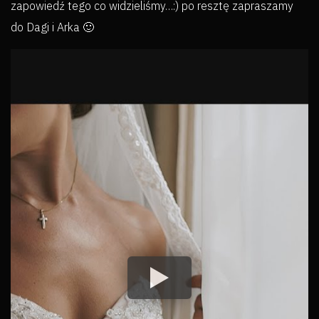
zapowiedź tego co widzieliśmy…:) po resztę zapraszamy
do Dagi i Arka 🙂