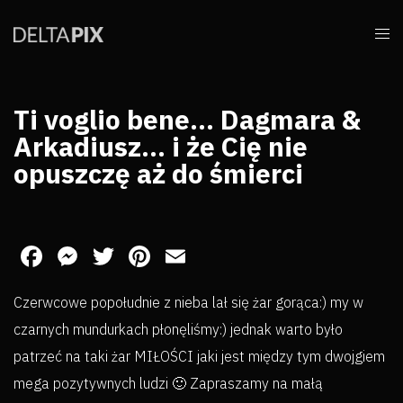
Ti voglio bene… Dagmara &
Arkadiusz… i że Cię nie
opuszczę aż do śmierci
Facebook
Messenger
Twitter
Pinterest
Email
Czerwcowe popołudnie z nieba lał się żar gorąca:) my w
czarnych mundurkach płonęliśmy:) jednak warto było
patrzeć na taki żar MIŁOŚCI jaki jest między tym dwojgiem
mega pozytywnych ludzi 🙂 Zapraszamy na małą