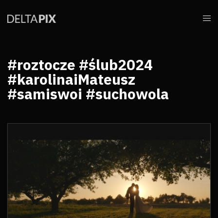
#roztocze #ślub2024
#karolinaiMateusz
#samiswoi #suchowola