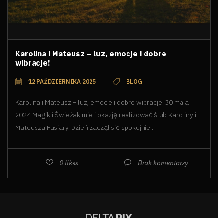
Karolina i Mateusz – luz, emocje i dobre
wibracje!
12 PAŹDZIERNIKA 2025
BLOG
Karolina i Mateusz – luz, emocje i dobre wibracje! 30 maja
2024 Magik i Świeżak mieli okazję realizować ślub Karoliny i
Mateusza Fusiary. Dzień zaczął się spokojnie...
0
likes
Brak komentarzy