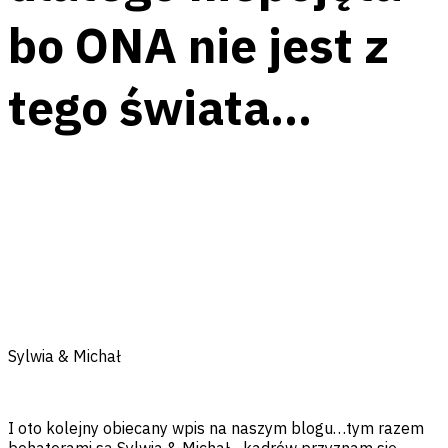
bo ONA nie jest z
tego świata…
Facebook
Messenger
Twitter
Pinterest
Email
Sylwia & Michał
I oto kolejny obiecany wpis na naszym blogu…tym razem