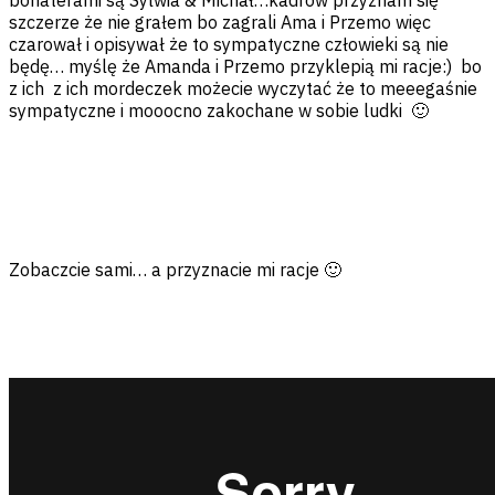
bohaterami są Sylwia & Michał…kadrów przyznam się
szczerze że nie grałem bo zagrali Ama i Przemo więc
czarował i opisywał że to sympatyczne człowieki są nie
będę… myślę że Amanda i Przemo przyklepią mi racje:) bo
z ich z ich mordeczek możecie wyczytać że to meeegaśnie
sympatyczne i mooocno zakochane w sobie ludki 🙂
Zobaczcie sami… a przyznacie mi racje 🙂