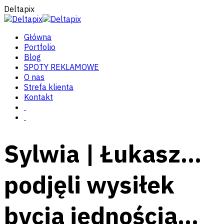
Deltapix
Główna
Portfolio
Blog
SPOTY REKLAMOWE
O nas
Strefa klienta
Kontakt
Sylwia | Łukasz…
podjęli wysiłek
bycia jednością…