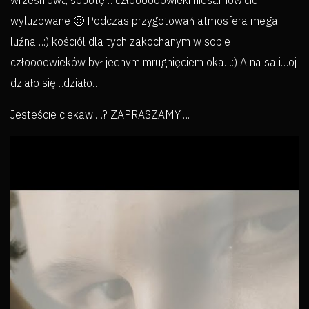
wrześniową sobotę… człoooooowieki niesamowicie
wyluzowane 🙂 Podczas przygotowań atmosfera mega
luźna…:) kościół dla tych zakochanym w sobie
człoooowieków był jednym mrugnięciem oka…:) A na sali…oj
działo się…działo…
Jesteście ciekawi…? ZAPRASZAMY….