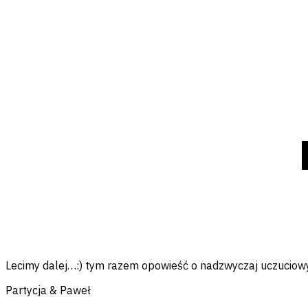
Facebook
Messenger
Twitter
Pinterest
Email
Lecimy dalej…:) tym razem opowieść o nadzwyczaj uczuciow
Partycja & Paweł