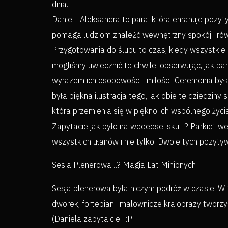
dnia.
Daniel i Aleksandra to para, która emanuje pozytyw
pomaga ludziom znaleźć wewnętrzny spokój i równo
Przygotowania do ślubu to czas, kiedy wszystkie 
mogliśmy uwiecznić te chwile, obserwując, jak pa
wyrazem ich osobowości i miłości. Ceremonia był
była piękna ilustracja tego, jak obie te dziedzin
która przemienia się w piękno ich wspólnego życia
Zapytacie jak było na weeeeselisku…? Parkiet w
wszystkich ułanów i nie tylko. Dwoje tych pozyty
Sesja Plenerowa…? Magia Lat Minionych
Sesja plenerowa była niczym podróż w czasie. W t
dworek, fortepian i malownicze krajobrazy tworz
(Daniela zapytajcie…:P.