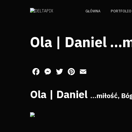
GŁÓWNA
PORTFOLIO
Ola | Daniel …m
Facebook
Messenger
Twitter
Pinterest
Email
Ola | Daniel
…miłość, Bóg