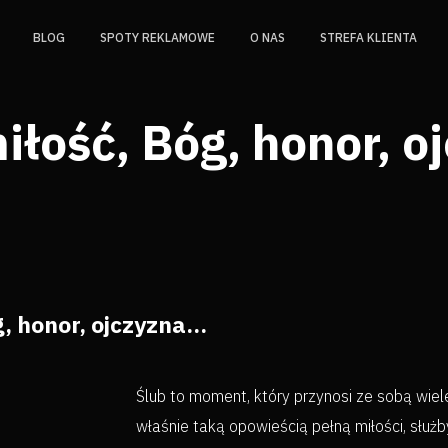
BLOG
SPOTY REKLAMOWE
O NAS
STREFA KLIENTA
iłość, Bóg, honor, 
, honor, ojczyzna…
Ślub to moment, który przynosi ze sobą wiele 
właśnie taką opowieścią pełną miłości, służ