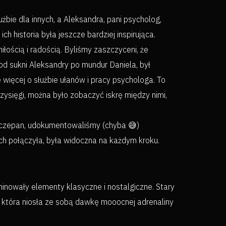
użbie dla innych, a Aleksandra, pani psycholog,
 historia była jeszcze bardziej inspirująca.
łością i radością. Byliśmy zaszczyceni, że
od sukni Aleksandry po mundur Daniela, był
więcej o służbie ułanów i pracy psychologa. To
rzysięgi, można było zobaczyć iskrę między nimi,
Szczepan, udokumentowaliśmy (chyba 😅)
ich połączyła, była widoczna na każdym kroku.
minowały elementy klasyczne i nostalgiczne. Stary
, która niosła ze sobą dawkę mooocnej adrenaliny