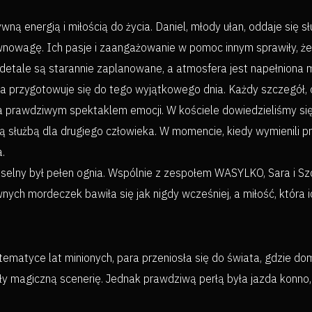
ną energią i miłością do życia. Daniel, młody ułan, oddaje się sł
wagę. Ich pasje i zaangażowanie w pomoc innym sprawiły, że ich
detale są starannie zaplanowane, a atmosfera jest napełniona mi
ra przygotowuje się do tego wyjątkowego dnia. Każdy szczegół, 
a prawdziwym spektaklem emocji. W kościele dowiedzieliśmy się 
y są służbą dla drugiego człowieka. W momencie, kiedy wymienili p
.
eselny był pełen ognia. Wspólnie z zespołem WASYLKO, Sara i 
wnych mordeczek bawiła się jak nigdy wcześniej, a miłość, która 
ematyce lat minionych, para przeniosła się do świata, gdzie do
yły magiczną scenerię. Jednak prawdziwą perłą była jazda konno