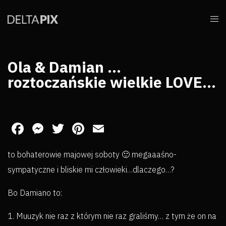
Ola & Damian …
roztoczańskie wielkie LOVE…
Facebook
Messenger
Twitter
Pinterest
Email
to bohaterowie majowej soboty 🙂 megaaaśno-
sympatyczne i bliskie mi człowieki…dlaczego…?
Bo Damiano to:
1. Muuzyk nie raz z którym nie raz graliśmy… z tym że on na