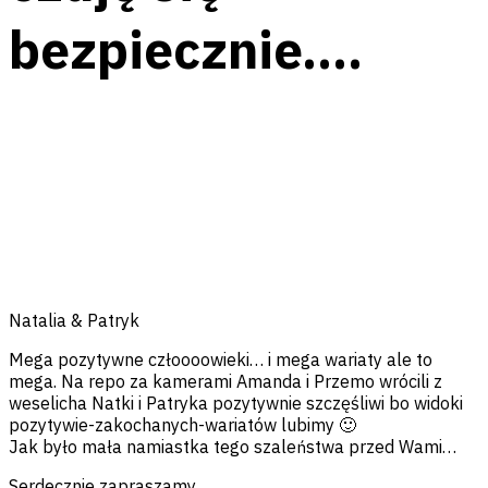
bezpiecznie….
Facebook
Messenger
Twitter
Pinterest
Email
Natalia & Patryk
Mega pozytywne człoooowieki… i mega wariaty ale to
mega. Na repo za kamerami Amanda i Przemo wrócili z
weselicha Natki i Patryka pozytywnie szczęśliwi bo widoki
pozytywie-zakochanych-wariatów lubimy 🙂
Jak było mała namiastka tego szaleństwa przed Wami…
Serdecznie zapraszamy….