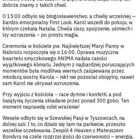
dobrze znamy z takich chwil.
O 15:00 odbyło się błogosławieństwo, a chwilę wcześniej —
bardzo emocjonalny First Look. Karol wszedł do pokoju, w
którym czekała Natalia. Chwila ciszy, spojrzenie, uśmiech i
łzy wzruszenia – po prostu magia.
Ceremonia w kościele pw. Najświętszej Maryi Panny w
Nabrożu rozpoczęła się o 16:00. Oprawa muzyczna
kwartetu smyczkowego ANIMA nadała całości
wyjątkowego klimatu. Jednym z najbardziej poruszających
momentów była modlitwa wiernych zaśpiewana przez
młodszą siostrę Karola – nikt nie pozostał obojętny, nawet
sam Karol nie ukrywał wzruszenia.
Przy wyjściu z kościoła – race dymne i konfetti, a pod
świątynią życzenia składane przez ponad 300 gości. Ten
moment naprawdę robił wrażenie!
Wesele odbyło się w Szewskiej Pasji w Tyszowcach, na
dolnej sali. I to, co działo się tam na parkiecie, przeszło
wszelkie oczekiwania. Zespół 4 Heaven z Mateuszem
Bondyrą na czele rozgrzał gości do czerwoności – energia,