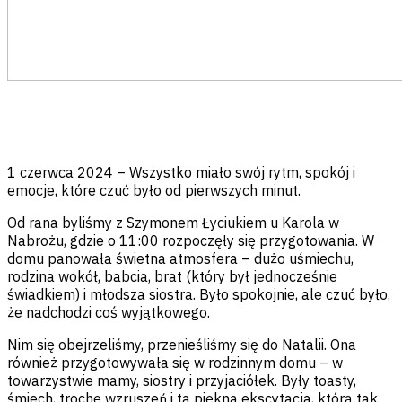
1 czerwca 2024 – Wszystko miało swój rytm, spokój i
emocje, które czuć było od pierwszych minut.
Od rana byliśmy z Szymonem Łyciukiem u Karola w
Nabrożu, gdzie o 11:00 rozpoczęły się przygotowania. W
domu panowała świetna atmosfera – dużo uśmiechu,
rodzina wokół, babcia, brat (który był jednocześnie
świadkiem) i młodsza siostra. Było spokojnie, ale czuć było,
że nadchodzi coś wyjątkowego.
Nim się obejrzeliśmy, przenieśliśmy się do Natalii. Ona
również przygotowywała się w rodzinnym domu – w
towarzystwie mamy, siostry i przyjaciółek. Były toasty,
śmiech, trochę wzruszeń i ta piękna ekscytacja, którą tak