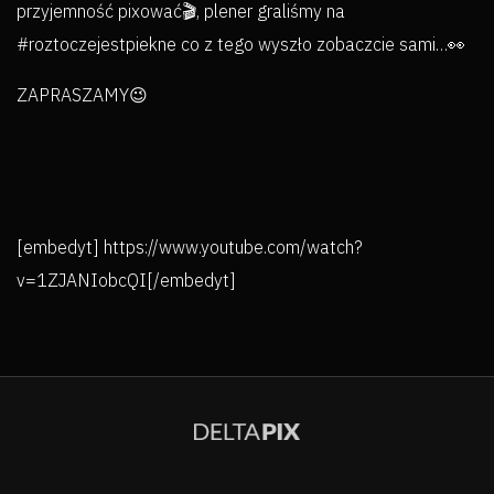
przyjemność
pixować🎬, plener graliśmy na
#roztoczejestpiekne co z tego wyszło zobaczcie sami…👀
ZAPRASZAMY😉
[embedyt] https://www.youtube.com/watch?
v=1ZJANIobcQI[/embedyt]