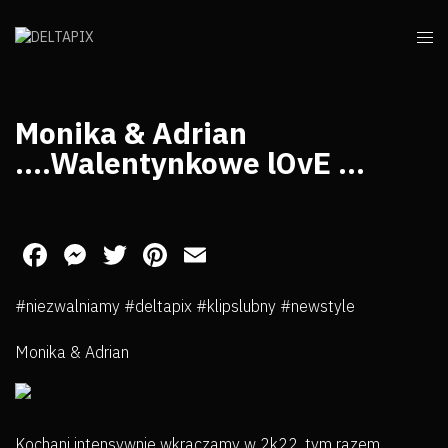
Monika & Adrian
….Walentynkowe lOvE …
Facebook
Messenger
Twitter
Pinterest
Email
#niezwalniamy #deltapix #klipslubny #newstyle
Monika & Adrian
Kochani intensywnie wkraczamy w 2k22, tym razem