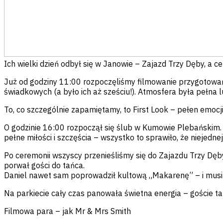
Ich wielki dzień odbył się w Janowie – Zajazd Trzy Dęby, a
Już od godziny 11:00 rozpoczęliśmy filmowanie przygotowań 
świadkowych (a było ich aż sześciu!). Atmosfera była pełna l
To, co szczególnie zapamiętamy, to First Look – pełen emocj
O godzinie 16:00 rozpoczął się ślub w Kumowie Plebańskim. W
pełne miłości i szczęścia – wszystko to sprawiło, że niejednej
Po ceremonii wszyscy przenieśliśmy się do Zajazdu Trzy Dę
porwał gości do tańca.
Daniel nawet sam poprowadził kultową „Makarenę” – i musimy
Na parkiecie cały czas panowała świetna energia – goście ta
Filmowa para – jak Mr & Mrs Smith