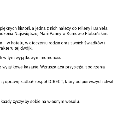
ęknych historii, a jedna z nich należy do Mileny i Daniela.
arodzenia Najświętszej Marii Panny w Kumowie Plebańskim.
– w hotelu, w otoczeniu rodzin oraz swoich świadków i
akteru tej dwójki.
ekali w tym wyjątkowym momencie.
o wyjątkowe kazanie. Wzruszająca przysięga, spojrzenia
zną oprawę zadbał zespół DIRECT, który od pierwszych chwil
ej każdy życzyłby sobie na własnym weselu.