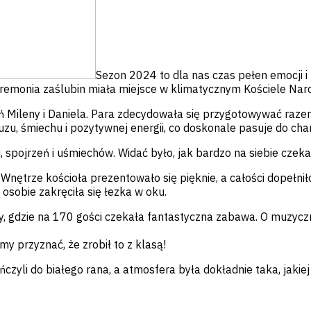
Sezon 2024 to dla nas czas pełen emocji i pi
 ceremonia zaślubin miała miejsce w klimatycznym Kościele N
Mileny i Daniela. Para zdecydowała się przygotowywać razem 
uzu, śmiechu i pozytywnej energii, co doskonale pasuje do char
i, spojrzeń i uśmiechów. Widać było, jak bardzo na siebie cz
nętrze kościoła prezentowało się pięknie, a całości dopełnił
 osobie zakręciła się łezka w oku.
by, gdzie na 170 gości czekała fantastyczna zabawa. O muzyc
 przyznać, że zrobił to z klasą!
ńczyli do białego rana, a atmosfera była dokładnie taka, jaki