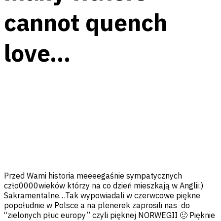
cannot quench
love…
Facebook
Messenger
Twitter
Pinterest
Email
Przed Wami historia meeeegaśnie sympatycznych
czło0000wieków którzy na co dzień mieszkają w Anglii:)
Sakramentalne…Tak wypowiadali w czerwcowe piękne
popołudnie w Polsce a na plenerek zaprosili nas do
“zielonych płuc europy”
czyli pięknej NORWEGII 🙂 Pięknie