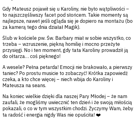
Gdy Mateusz pojawił się u Karoliny, nie było wątpliwości –
to najszczęśliwszy facet pod słońcem. Takie momenty są
najlepsze, nawet jeśli ogląda się je dopiero na montażu (bo
za kamerą tego dnia działał Magik).
Ślub w kościele pw. Św. Barbary miał w sobie wszystko, co
trzeba – wzruszenie, piękną homilię i mocno przeżyte
przysięgi. No i ten moment, gdy tata Karoliny prowadził ją
do ołtarza… coś pięknego!
A wesele? Pełna petarda! Emocji nie brakowało, a pierwszy
taniec? Po prostu musicie to zobaczyć! Krótka zapowiedź
czeka, a kto chce więcej – niech wbija do Karoliny i
Mateusza na seans.
Na koniec wielkie dzięki dla naszej Pary Młodej – że nam
zaufali, że mogliśmy uwiecznić ten dzień i że swoją miłością
pokazali, o co w tym wszystkim chodzi. Życzymy Wam, żeby
ta radość i energia nigdy Was nie opuściła! ❤️