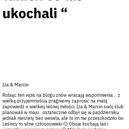
ukochali “
Facebook
Messenger
Twitter
Pinterest
Email
Iza & Marcin
Robiąc ten wpis na blogu znów wracają wspomnienia… z
wielką przyjemnością pragniemy zaprosić na małą
zapowiedź o wielkiej leśnej miłości. Iza & Marcin swój ślub
planowali w maju…ostatecznie odbył się w październiku
jednak niestety bez wesela, ale to im nie przeszkodziło bo
Leśnicy to silne człoooowieki 🙂 Oboje kochają las i