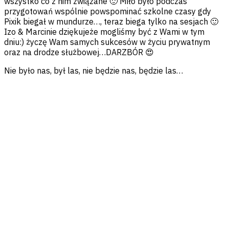
wszystko co z nim związane 🙂 Miło było podczas
przygotowań wspólnie powspominać szkolne czasy gdy
Pixik biegał w mundurze…, teraz biega tylko na sesjach 🙂
Izo & Marcinie dziękujeże mogliśmy być z Wami w tym
dniu:) życzę Wam samych sukcesów w życiu prywatnym
oraz na drodze służbowej…DARZBÓR 😍
Nie było nas, był las, nie będzie nas, będzie las…