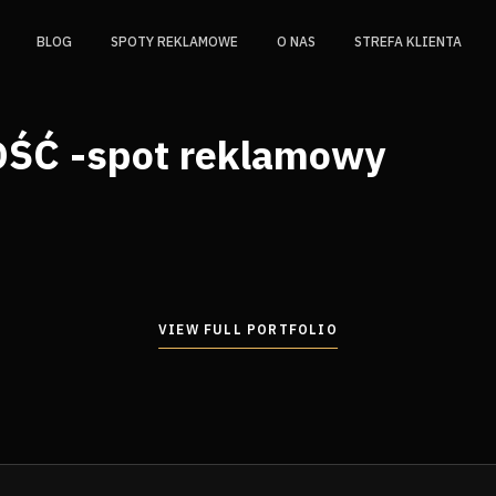
BLOG
SPOTY REKLAMOWE
O NAS
STREFA KLIENTA
Ć -spot reklamowy
VIEW FULL PORTFOLIO
VIEW FULL PORTFOLIO