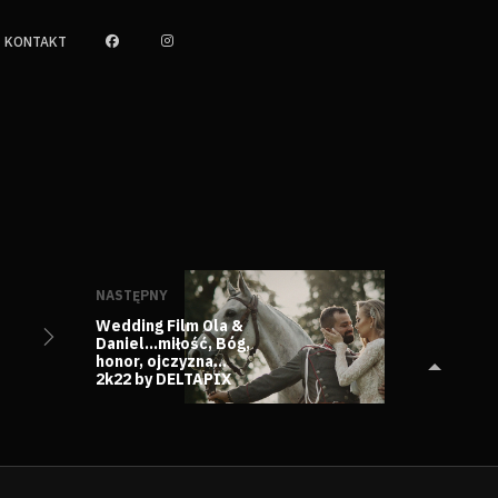
KONTAKT
NASTĘPNY
Wedding Film Ola &
Daniel…miłość, Bóg,
honor, ojczyzna…
2k22 by DELTAPIX