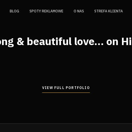
BLOG
SPOTY REKLAMOWE
O NAS
STREFA KLIENTA
ng & beautiful love… on H
VIEW FULL PORTFOLIO
VIEW FULL PORTFOLIO