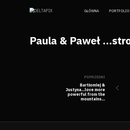
GŁÓWNA
PORTFOLIO
Paula & Paweł …stro
POPRZEDNI
Bartłomiej &
Justyna…love more
powerful from the
mountains…