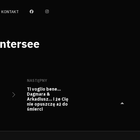
KONTAKT
intersee
NASTĘPNY
Ti voglio bene…
Dagmara &
Arkadiusz… i że Cię
nie opuszczę aż do
śmierci