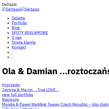
Deltapix
Główna
Portfolio
Blog
SPOTY REKLAMOWE
O nas
Strefa klienta
Kontakt
Ola & Damian …roztoczań
Poprzedni
Justyna & Marcin ….True LOVE…
view full portfolio
Następny
Monika & Paweł Wedding Teaser Czech Republic – klip ślub