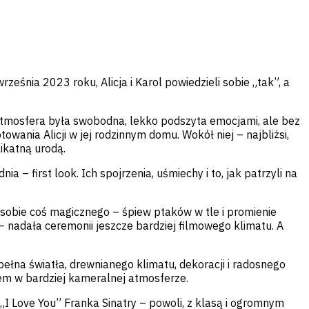
ześnia 2023 roku, Alicja i Karol powiedzieli sobie „tak”, a
 Atmosfera była swobodna, lekko podszyta emocjami, ale bez
wania Alicji w jej rodzinnym domu. Wokół niej – najbliżsi,
likatną urodą.
– first look. Ich spojrzenia, uśmiechy i to, jak patrzyli na
obie coś magicznego – śpiew ptaków w tle i promienie
 – nadała ceremonii jeszcze bardziej filmowego klimatu. A
ełna światła, drewnianego klimatu, dekoracji i radosnego
iem w bardziej kameralnej atmosferze.
 „I Love You” Franka Sinatry – powoli, z klasą i ogromnym