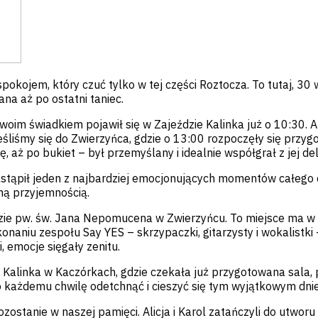
kojem, który czuć tylko w tej części Roztocza. To tutaj, 30 wr
a aż po ostatni taniec.
woim świadkiem pojawił się w Zajeździe Kalinka już o 10:30.
liśmy się do Zwierzyńca, gdzie o 13:00 rozpoczęły się przygoto
ę, aż po bukiet – był przemyślany i idealnie współgrał z jej de
ąpił jeden z najbardziej emocjonujących momentów całego dnia 
ną przyjemnością.
ie pw. św. Jana Nepomucena w Zwierzyńcu. To miejsce ma w s
onaniu zespołu Say YES – skrzypaczki, gitarzysty i wokalistki
, emocje sięgały zenitu.
Kalinka w Kaczórkach, gdzie czekała już przygotowana sala, p
iło każdemu chwilę odetchnąć i cieszyć się tym wyjątkowym dn
zostanie w naszej pamięci. Alicja i Karol zatańczyli do utworu