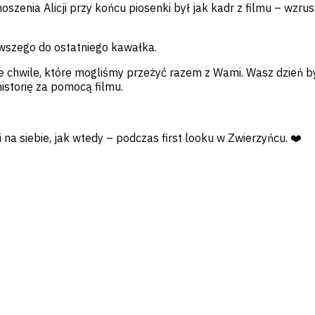
zenia Alicji przy końcu piosenki był jak kadr z filmu – wzrus
rwszego do ostatniego kawałka.
ne chwile, które mogliśmy przeżyć razem z Wami. Wasz dzień by
istorię za pomocą filmu.
a siebie, jak wtedy – podczas first looku w Zwierzyńcu. ❤️