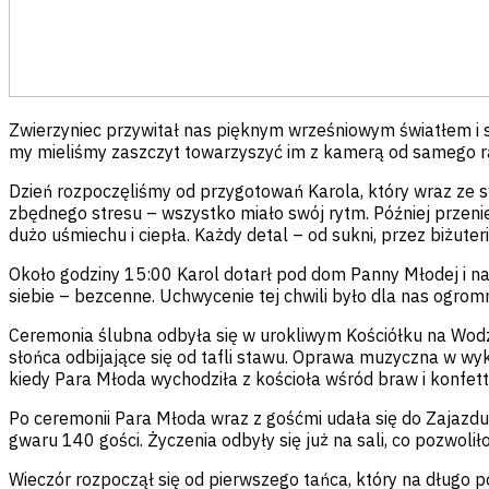
Zwierzyniec przywitał nas pięknym wrześniowym światłem i spo
my mieliśmy zaszczyt towarzyszyć im z kamerą od samego ran
Dzień rozpoczęliśmy od przygotowań Karola, który wraz ze s
zbędnego stresu – wszystko miało swój rytm. Później przenieś
dużo uśmiechu i ciepła. Każdy detal – od sukni, przez biżuteri
Około godziny 15:00 Karol dotarł pod dom Panny Młodej i nast
siebie – bezcenne. Uchwycenie tej chwili było dla nas ogrom
Ceremonia ślubna odbyła się w urokliwym Kościółku na Wodz
słońca odbijające się od tafli stawu. Oprawa muzyczna w wyk
kiedy Para Młoda wychodziła z kościoła wśród braw i konfetti
Po ceremonii Para Młoda wraz z gośćmi udała się do Zajazdu 
gwaru 140 gości. Życzenia odbyły się już na sali, co pozwol
Wieczór rozpoczął się od pierwszego tańca, który na długo po