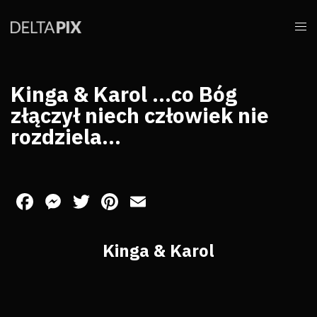
Kinga & Karol …co Bóg
złączył niech człowiek nie
rozdziela…
Facebook
Messenger
Twitter
Pinterest
Email
Kinga & Karol