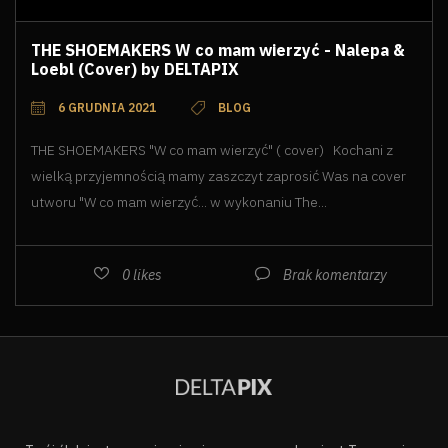
THE SHOEMAKERS W co mam wierzyć - Nalepa &
Loebl (Cover) by DELTAPIX
6 GRUDNIA 2021
BLOG
THE SHOEMAKERS "W co mam wierzyć" ( cover) Kochani z
wielką przyjemnością mamy zaszczyt zaprosić Was na cover
utworu "W co mam wierzyć... w wykonaniu The...
0
likes
Brak komentarzy