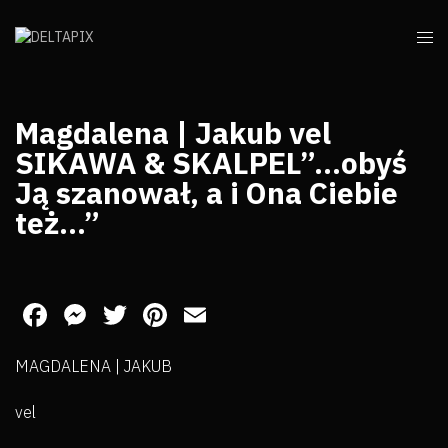
Magdalena | Jakub vel
SIKAWA & SKALPEL”…obyś
Ją szanował, a i Ona Ciebie
też…”
Facebook
Messenger
Twitter
Pinterest
Email
MAGDALENA | JAKUB
vel