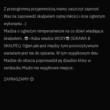
Z przeogromną przyjemnością mamy zaszczyt zaprosić
Was na zapowiedź skalpelem ciętej miłości i iście ognistym
wykonaniu…:)
Madzia o ognistym temperamencie na co dzień władająca
skalpelem…😎 i Kuba władca WODY😎 (SIKAWA &
SKALPEL). Ogień jaki jest między tymi poooozytywnymi
wariatami jest nie do opisania. W tym wyjątkowym dniu
Madzie do ołtarza poprowadził jej dziadzio który w
serduszku Madzi ma wyjątkowe miejsce…
ZAPRASZAMY 🙂